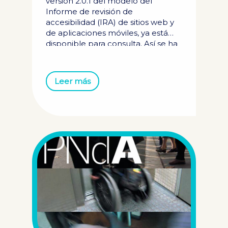
versión 2.0.1 del modelo del
Informe de revisión de
accesibilidad (IRA) de sitios web y
de aplicaciones móviles, ya está
disponible para consulta. Así se ha
publicado en la sección
Documentación de la Comunidad
de Accesibilidad en el desplegable
Leer más
Informes IRA la versión 2.0.1 del
modelo del Informe de revisión de
accesibilidad (en dos formatos:
XLSX y ODS) basado en la UNE-EN
301549:2022. Esta versión viene a
sustituir la anterior de ambos
modelos, ya que tenía un bug que
hacía que dichos ficheros no
puedan ser procesados
correctamente por la aplicación
de Recogida de Informes
disponible en el Portal de
Administración electrónica...
Ver
artículo