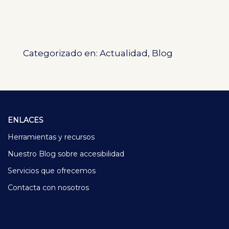
encuesta va dirigida sobre todo a
personas con discapacidad,
personas mayores, familias o
entornos con personas con
discapacidad, pero también para
Categorizado en:
Actualidad
,
Blog
personas que no tienen ninguna
discapacidad y que pueden dar su
opinión. Con esta...
Ver artículo
ENLACES
Herramientas y recursos
Nuestro Blog sobre accesibilidad
Servicios que ofrecemos
Contacta con nosotros